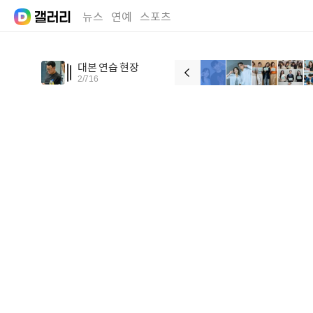
뉴스
연예
스포츠
대본 연습 현장
2
/
716