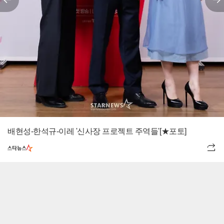
배현성-한석규-이레 '신사장 프로젝트 주역들'[★포토]