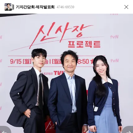
기자간담회·제작발표회
4746
69559
/
전