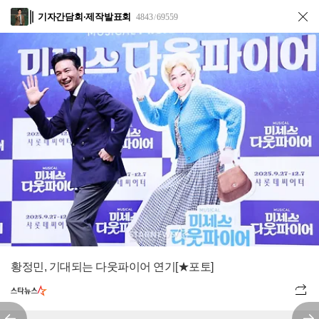
기자간담회·제작발표회
4843
69559
/
황정민, 기대되는 다웃파이어 연기[★포토]
전