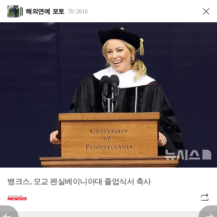
해외연예 포토
70
2616
/
뱅크스, 모교 펜실베이니아대 졸업식서 축사
전