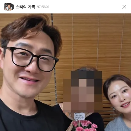
스타의 가족
97
5820
/