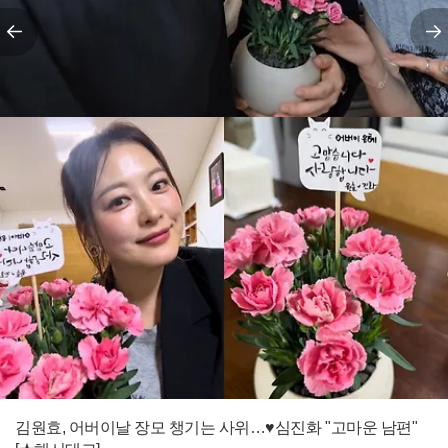
전
김원효, 어버이날 장모 챙기는 사위…♥심진화 "고마운 남편"