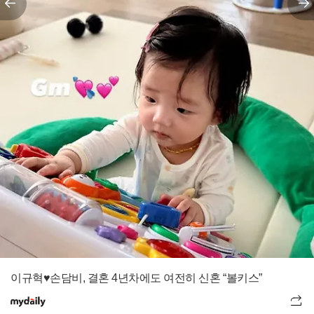
이규혁♥손담비, 결혼 4년차에도 여전히 신혼 “볼키스”