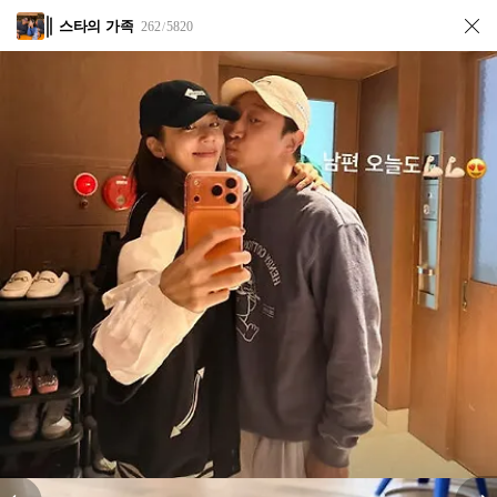
스타의 가족
262
5820
/
전