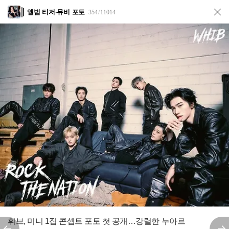
앨범 티저·뮤비 포토
354
11014
/
전
휘브, 미니 1집 콘셉트 포토 첫 공개…강렬한 누아르