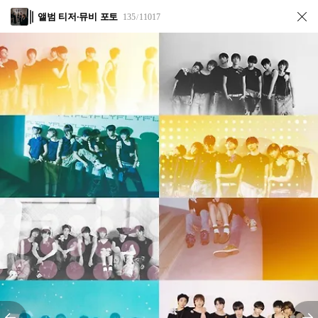
앨범 티저·뮤비 포토
135
11017
/
전