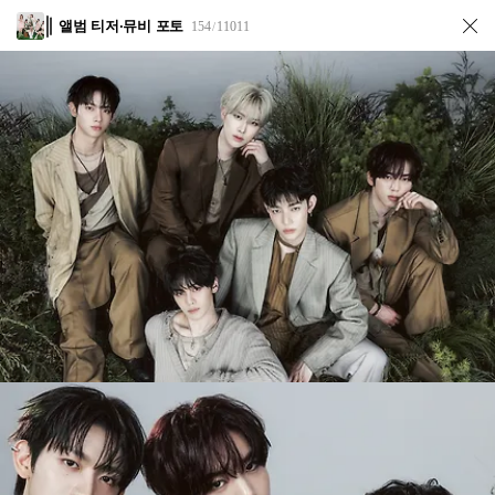
앨범 티저·뮤비 포토
154
11011
/