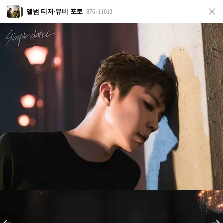
앨범 티저·뮤비 포토
876
11013
/
전