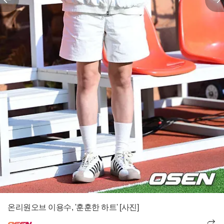
온리원오브 이용수, '훈훈한 하트' [사진]