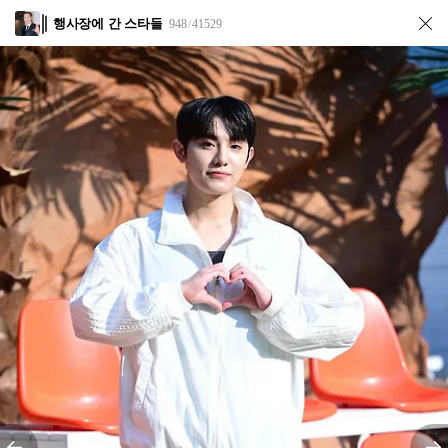
행사장에 간 스타들
948
41529
/
전