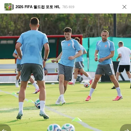
2026 FIFA 월드컵 포토 H/L
785
819
/
전