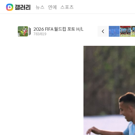
뉴스
연예
스포츠
2026 FIFA 월드컵 포토 H/L
783
/
819