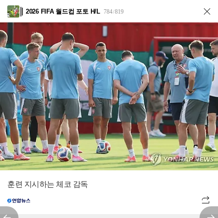
2026 FIFA 월드컵 포토 H/L
784
819
/
훈련 지시하는 체코 감독
전