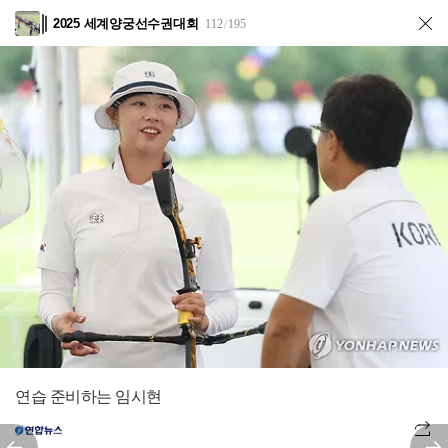
2025 세계양궁선수권대회
112
195
/
연습 준비하는 임시현
전