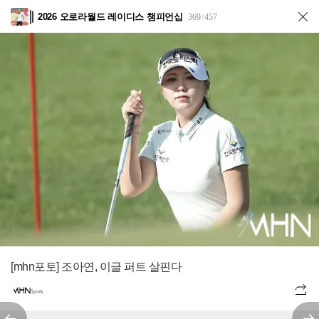
2026 오로라월드 레이디스 챔피언십
369
457
/
[mhn포토] 조아연, 이글 퍼트 살핀다
전