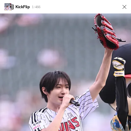
KickFlip
1
466
/