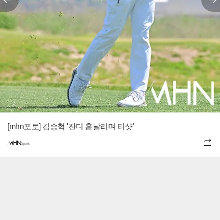
[mhn포토] 김승혁 '잔디 흩날리며 티샷'