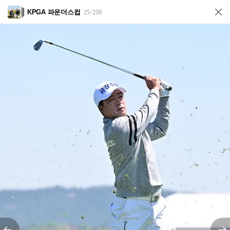
KPGA 파운더스컵
25
259
/
전