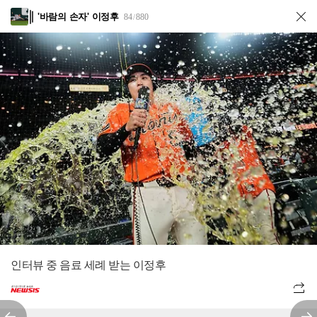
'바람의 손자' 이정후
84
880
/
인터뷰 중 음료 세례 받는 이정후
전