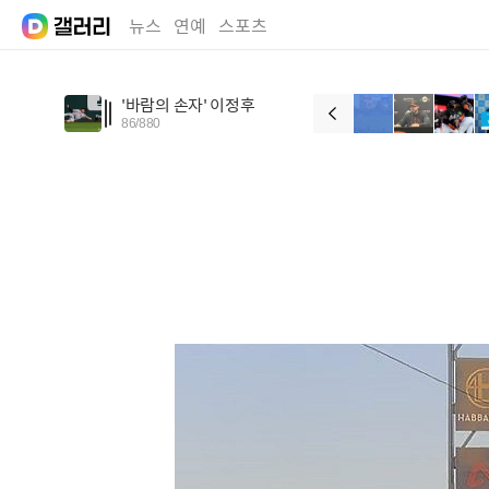
뉴스
연예
스포츠
'바람의 손자' 이정후
86
/
880