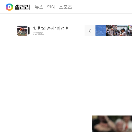
뉴스
연예
스포츠
'바람의 손자' 이정후
72
/
881