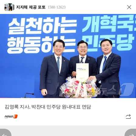
지자체 제공 포토
1588
12623
/
김영록 지사, 박찬대 민주당 원내대표 면담
전