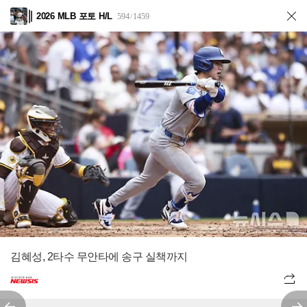
2026 MLB 포토 H/L
594
1459
/
김혜성, 2타수 무안타에 송구 실책까지
전