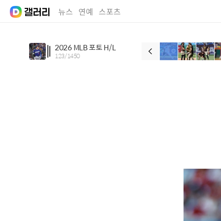
뉴스
연예
스포츠
2026 MLB 포토 H/L
123
/
1450