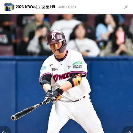
2026 KBO리그 포토 H/L
4681
37163
/
전