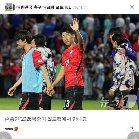
대한민국 축구 대표팀 포토 H/L
792
4774
/
손흥민 '2026북중미 월드컵에서 만나요'
전