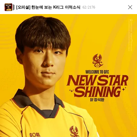
[오피셜] 한눈에 보는 K리그 이적소식
62
2176
/