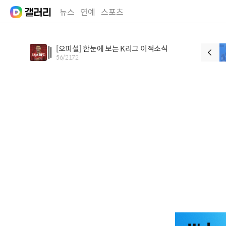
뉴스
연예
스포츠
[오피셜] 한눈에 보는 K리그 이적소식
56
/
2172