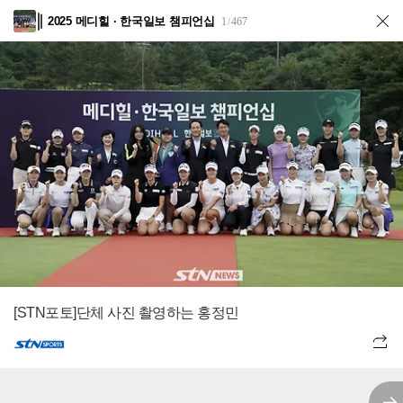
2025 메디힐 · 한국일보 챔피언십
1
467
/
[STN포토]단체 사진 촬영하는 홍정민