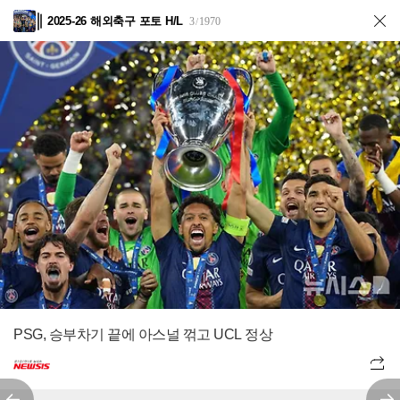
2025-26 해외축구 포토 H/L
3
1970
/
PSG, 승부차기 끝에 아스널 꺾고 UCL 정상
전