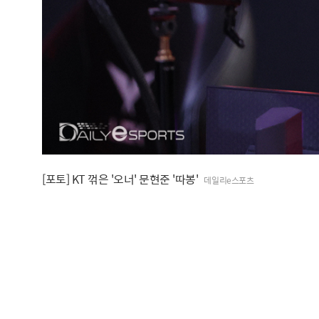
[포토] KT 꺾은 '오너' 문현준 '따봉'
데일리e스포츠