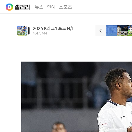
뉴스
연예
스포츠
2026 K리그1 포토 H/L
461
/
3744