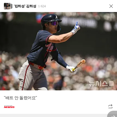
'킹하성' 김하성
1
624
/
"배트 안 돌렸어요"