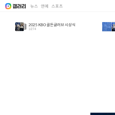
뉴스
연예
스포츠
2025 KBO 골든글러브 시상식
1
/
274