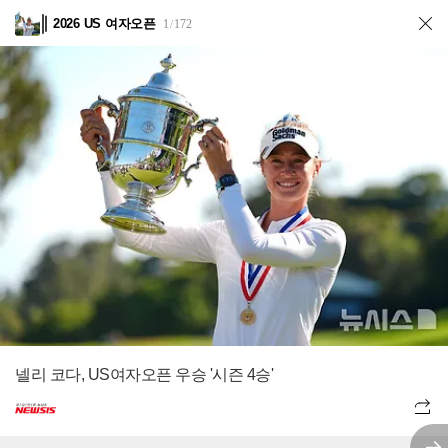
2026 US 여자오픈
1
172
/
넬리 코다, US여자오픈 우승 '시즌 4승'