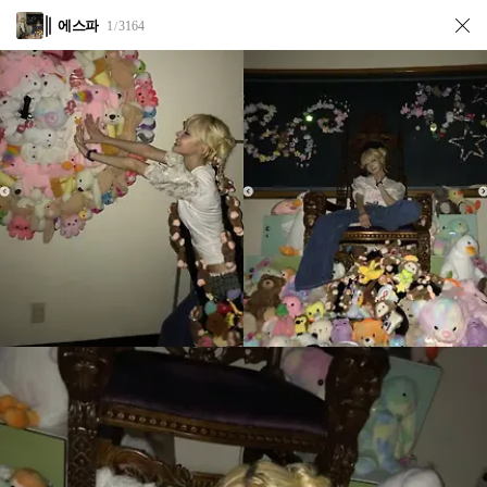
에스파
1
3164
/