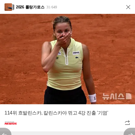
2026 롤랑가로스
31
649
/
114위 흐발린스카, 칼린스카야 꺾고 4강 진출 '기염'
전