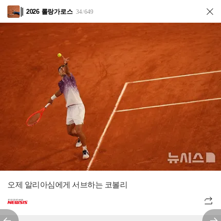
2026 롤랑가로스
34
649
/
오제 알리아심에게 서브하는 코볼리
전