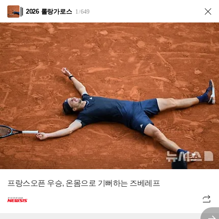
2026 롤랑가로스
1
649
/
프랑스오픈 우승, 온몸으로 기뻐하는 즈베레프