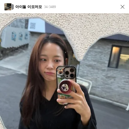
아이돌 이모저모
34
3489
/