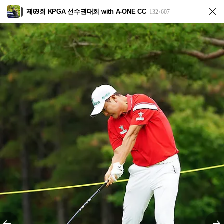
제69회 KPGA 선수권대회 with A-ONE CC
132
607
/
전