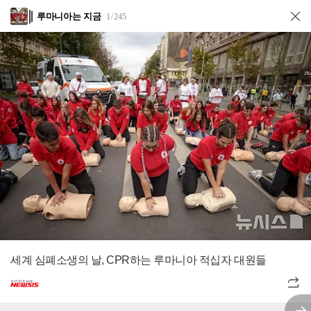
루마니아는 지금
1
245
/
세계 심폐소생의 날, CPR하는 루마니아 적십자 대원들