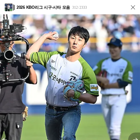
2026 KBO리그 시구-시타 모음
312
2333
/
전