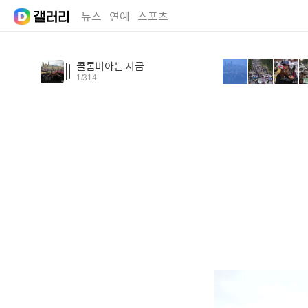
뉴스
연예
스포츠
콜롬비아는 지금
1
/
314