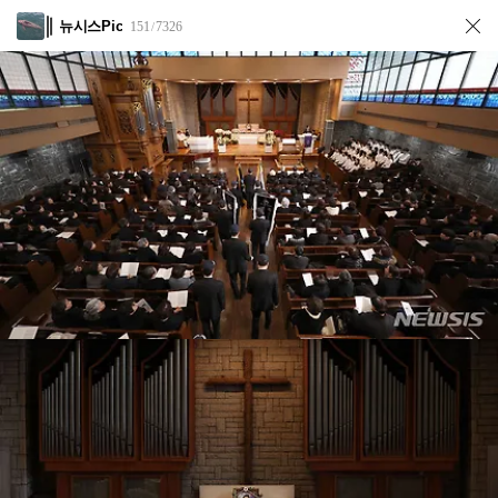
뉴시스Pic
151
7326
/