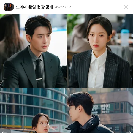
드라마 촬영 현장 공개
452
23352
/
전