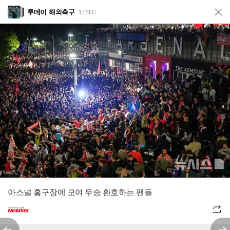
투데이 해외축구
17
937
/
아스널 홈구장에 모여 우승 환호하는 팬들
전