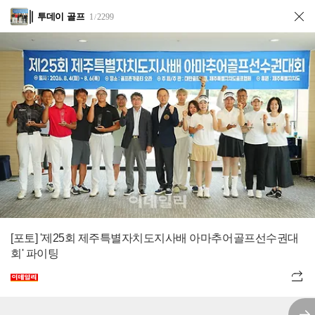
투데이 골프
1
2299
/
[포토] '제25회 제주특별자치도지사배 아마추어골프선수권대
회' 파이팅