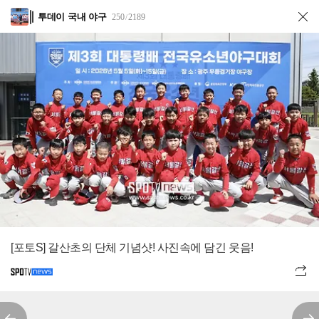
투데이 국내 야구
250
2189
/
[포토S] 갈산초의 단체 기념샷! 사진속에 담긴 웃음!
전