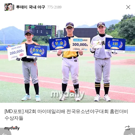
투데이 국내 야구
775
2189
/
[MD포토] 제2회 마이데일리배 전국유소년야구대회 홈런더비
수상자들
전